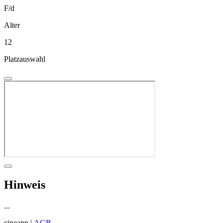
F/d
Alter
12
Platzauswahl
Hinweis
...
cineapp |
AGB