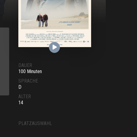
DAUER
100 Minuten
SPRACHE
D
ALTER
14
PLATZAUSWAHL