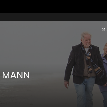
01
E MANN