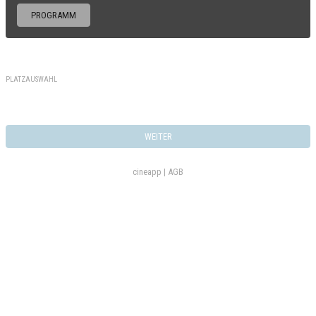
PROGRAMM
PLATZAUSWAHL
WEITER
cineapp |
AGB