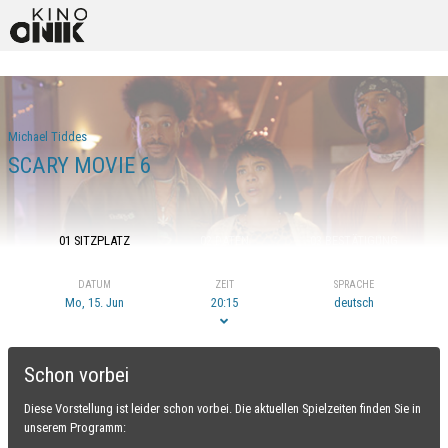
Michael Tiddes
SCARY MOVIE 6
01 SITZPLATZ
02 DATEN
03 BESTÄTIGUNG
DATUM
ZEIT
SPRACHE
Mo, 15. Jun
20:15
deutsch
Schon vorbei
Diese Vorstellung ist leider schon vorbei. Die aktuellen Spielzeiten finden Sie in
unserem Programm: