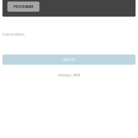
PROGRAMM
PLATZAUSWAHL
WEITER
cineapp |
AGB