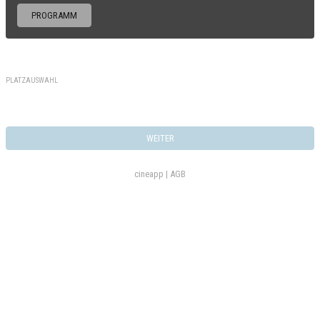
PROGRAMM
PLATZAUSWAHL
WEITER
cineapp |
AGB