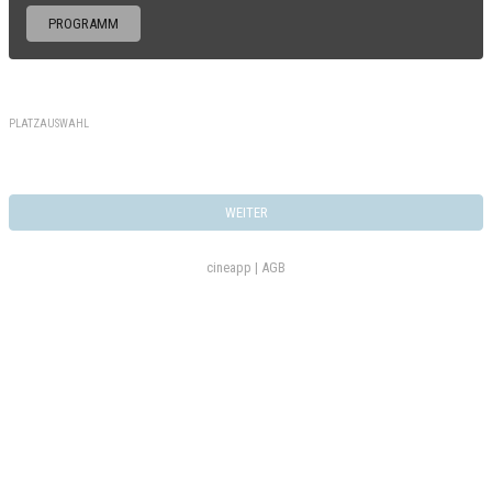
PROGRAMM
PLATZAUSWAHL
WEITER
cineapp |
AGB