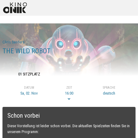
Chris Sanders
THE WILD ROBOT
01 SITZPLATZ
02 DATEN
03 BESTÄTIGUNG
DATUM
ZEIT
SPRACHE
Sa, 02. Nov
16:00
deutsch
Schon vorbei
Diese Vorstellung ist leider schon vorbei. Die aktuellen Spielzeiten finden Sie in
unserem Programm: