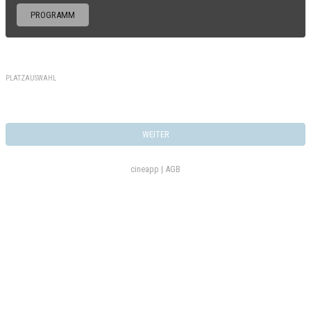
PROGRAMM
PLATZAUSWAHL
WEITER
cineapp |
AGB